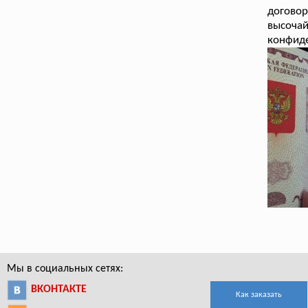
догово
высоча
конфиде
Мы в социальных сетях:
ВКОНТАКТЕ
Как заказать