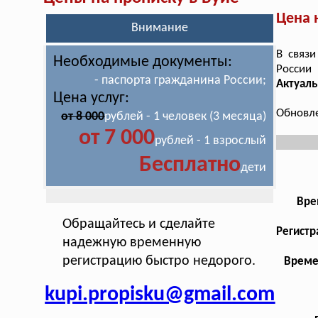
Цена 
Внимание
В связи
Необходимые документы:
России
- паспорта гражданина России;
Актуаль
Цена услуг:
Обновле
от 8 000
рублей - 1 человек (3 месяца)
от 7 000
рублей - 1 взрослый
Бесплатно
дети
Вре
Обращайтесь и сделайте
Регистр
надежную временную
регистрацию быстро недорого.
Време
kupi.propisku@gmail.com