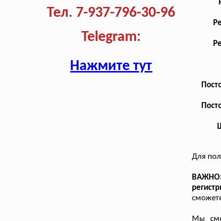
Тел. 7-937-796-30-96
Р
Telegram:
Р
Нажмите тут
Посто
Посто
Ш
Для по
ВАЖНО
регистр
сможете
Мы смо